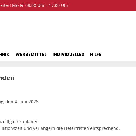
iter! Mo-Fr 08:00 Uhr - 17:00 Uhr
HNIK
WERBEMITTEL
INDIVIDUELLES
HILFE
unden
g, den 4. Juni 2026
hzeitig einzuplanen.
uktionszeit und verlängern die Lieferfristen entsprechend.