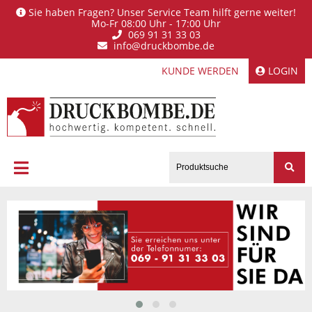
Sie haben Fragen? Unser Service Team hilft gerne weiter!
Mo-Fr 08:00 Uhr - 17:00 Uhr
069 91 31 33 03
info@druckbombe.de
KUNDE WERDEN
LOGIN