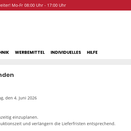
iter! Mo-Fr 08:00 Uhr - 17:00 Uhr
HNIK
WERBEMITTEL
INDIVIDUELLES
HILFE
unden
g, den 4. Juni 2026
hzeitig einzuplanen.
uktionszeit und verlängern die Lieferfristen entsprechend.