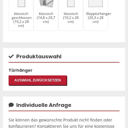
klassisch
klassisch
klassisch
Klapptürhänger
geschlossen
(14,8 x 29,7
(10,2 x 28
(20,3 x 28
(10,2 x 28
cm)
cm)
cm)
cm)
Produktauswahl
Türhänger
AUSWAHL ZURÜCKSETZEN
Individuelle Anfrage
Sie können das gewünschte Produkt nicht finden oder
konfigurieren? Kontaktieren Sie uns für eine kostenlose